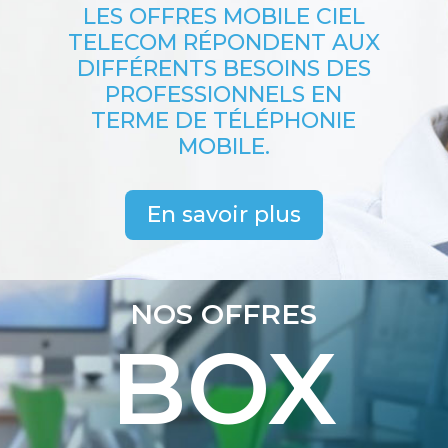
LES OFFRES MOBILE CIEL
TELECOM RÉPONDENT AUX
DIFFÉRENTS BESOINS DES
PROFESSIONNELS EN
TERME DE TÉLÉPHONIE
MOBILE.
En savoir plus
NOS OFFRES
BOX