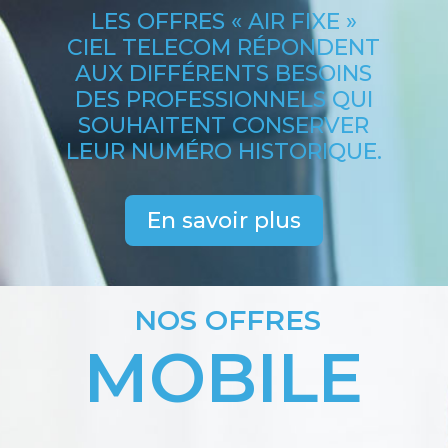
LES OFFRES « AIR FIXE »
CIEL TELECOM RÉPONDENT
AUX DIFFÉRENTS BESOINS
DES PROFESSIONNELS QUI
SOUHAITENT CONSERVER
LEUR NUM
É
RO HISTORIQUE.
En savoir plus
NOS OFFRES
MOBILE