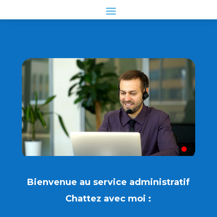
Skip
Aller
to
à
Content
la
navigation
Bienvenue au service administratif
Chattez avec moi :