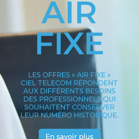
AIR
FIXE
LES OFFRES « AIR FIXE »
CIEL TELECOM RÉPONDENT
AUX DIFFÉRENTS BESOINS
DES PROFESSIONNELS QUI
SOUHAITENT CONSERVER
LEUR NUM
É
RO HISTORIQUE.
En savoir plus