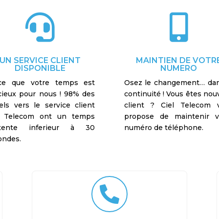


UN SERVICE CLIENT
MAINTIEN DE VOTR
DISPONIBLE
NUMERO
ce que votre temps est
Osez le changement… dan
cieux pour nous ! 98% des
continuité ! Vous êtes no
els vers le service client
client ? Ciel Telecom 
l Telecom ont un temps
propose de maintenir v
ttente inferieur à 30
numéro de téléphone.
ondes.
