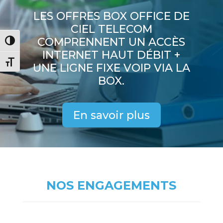
LES OFFRES BOX OFFICE DE
CIEL TELECOM
COMPRENNENT UN ACCÈS
Passer en contraste élevé
INTERNET HAUT DÉBIT +
Changer la taille de la police
UNE LIGNE FIXE VOIP VIA LA
BOX.
En savoir plus
NOS ENGAGEMENTS