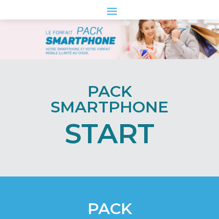
Skip
Aller
to
à
Content
la
navigation
PACK
SMARTPHONE
START
PACK