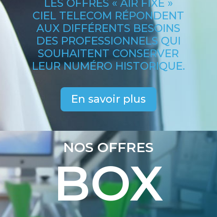
LES OFFRES « AIR FIXE »
CIEL TELECOM RÉPONDENT
AUX DIFFÉRENTS BESOINS
DES PROFESSIONNELS QUI
SOUHAITENT CONSERVER
LEUR NUM
É
RO HISTORIQUE.
En savoir plus
NOS OFFRES
BOX